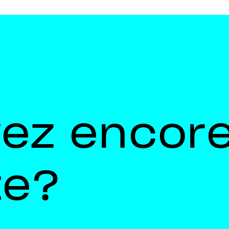
vez encor
te?