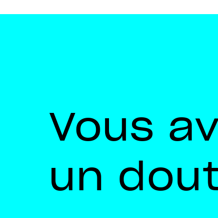
Vous a
un dou