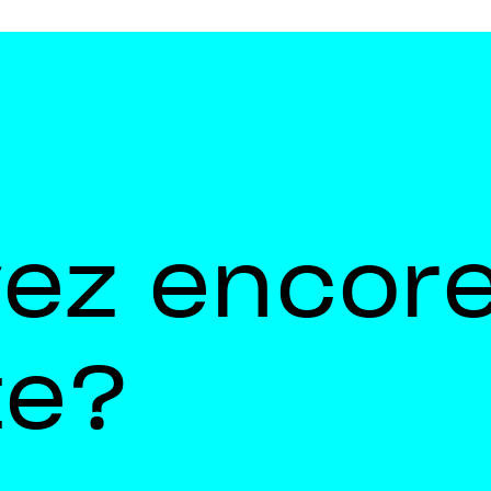
vez encor
te?